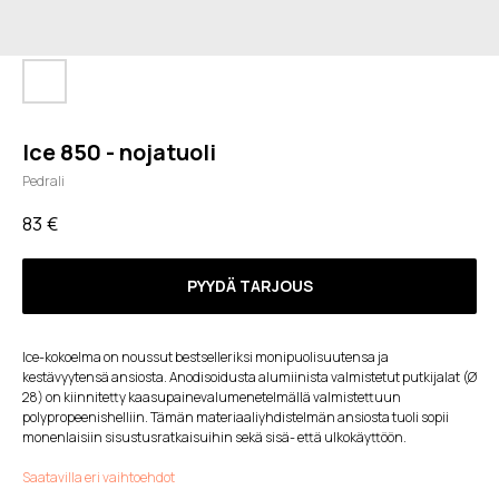
Ice 850 - nojatuoli
Pedrali
83
€
PYYDÄ TARJOUS
Ice-kokoelma on noussut bestselleriksi monipuolisuutensa ja
kestävyytensä ansiosta. Anodisoidusta alumiinista valmistetut putkijalat (Ø
28) on kiinnitetty kaasupainevalumenetelmällä valmistettuun
polypropeenishelliin. Tämän materiaaliyhdistelmän ansiosta tuoli sopii
monenlaisiin sisustusratkaisuihin sekä sisä- että ulkokäyttöön.
Saatavilla eri vaihtoehdot