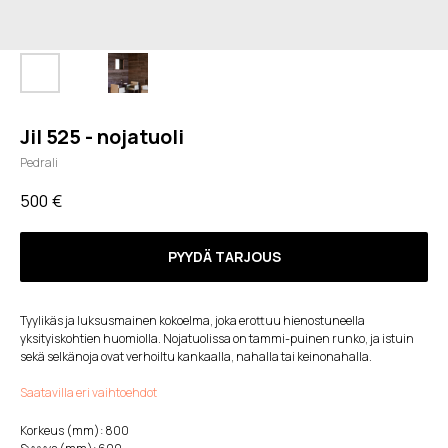
Jil 525 - nojatuoli
Pedrali
500
€
PYYDÄ TARJOUS
Tyylikäs ja luksusmainen kokoelma, joka erottuu hienostuneella
yksityiskohtien huomiolla. Nojatuolissa on tammi-puinen runko, ja istuin
sekä selkänoja ovat verhoiltu kankaalla, nahalla tai keinonahalla.
Saatavilla eri vaihtoehdot
Korkeus (mm): 800