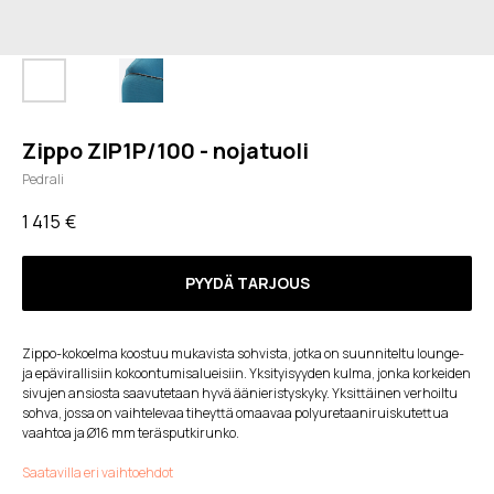
Zippo ZIP1P/100 - nojatuoli
Pedrali
1 415
€
PYYDÄ TARJOUS
Zippo-kokoelma koostuu mukavista sohvista, jotka on suunniteltu lounge-
ja epävirallisiin kokoontumisalueisiin. Yksityisyyden kulma, jonka korkeiden
sivujen ansiosta saavutetaan hyvä äänieristyskyky. Yksittäinen verhoiltu
sohva, jossa on vaihtelevaa tiheyttä omaavaa polyuretaaniruiskutettua
vaahtoa ja Ø16 mm teräsputkirunko.
Saatavilla eri vaihtoehdot