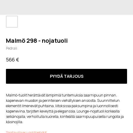
Malmö 298 - nojatuoli
Pedrali
566
€
PYYDÄ TARJOUS
Malmö-tuolit herättävät lämpimiä tuntemuksia saarnipuun pinnan,
kapenevan muodon ja perinteisen viehätyksen ansiosta. Suunnittelun
elementit ilmenevät puhtaina, liitoksissa paksumpina ja luonnollisesti
kapenevina, tarjoten keveyttä ja eleganssia. Lounge-nojatuoli korkealla
selkänojalla, verhoillulla kuorella, kiinteällä saarnipuupuisella rungolla ja
käsinojilla.
Saatavilla eri vaihtoehdot