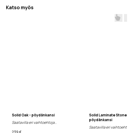
Katso myös
Solid Oak - pöydänkansi
Solid Laminate Stone Fin
pöydänkansi
Saatavilla eri vaihtoehtoja
Saatavilla eri vaihtoehtoja
239
€