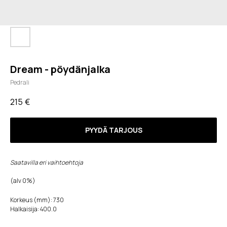
Dream - pöydänjalka
Pedrali
215
€
PYYDÄ TARJOUS
Saatavilla eri vaihtoehtoja
(alv 0%)
Korkeus (mm): 730
Halkaisija: 400.0