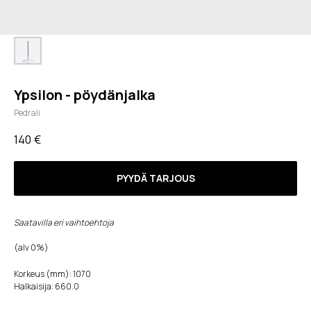
Ypsilon - pöydänjalka
Pedrali
140
€
PYYDÄ TARJOUS
Saatavilla eri vaihtoehtoja
(alv 0%)
Korkeus (mm): 1070
Halkaisija: 660.0