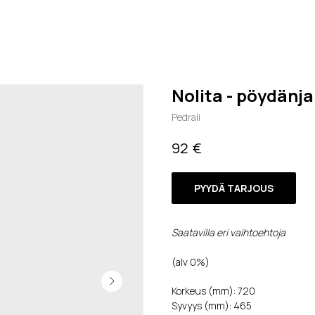
Nolita - pöydänja
Pedrali
€
92
PYYDÄ TARJOUS
Saatavilla eri vaihtoehtoja
(alv 0%)
Korkeus (mm): 720
Syvyys (mm): 465