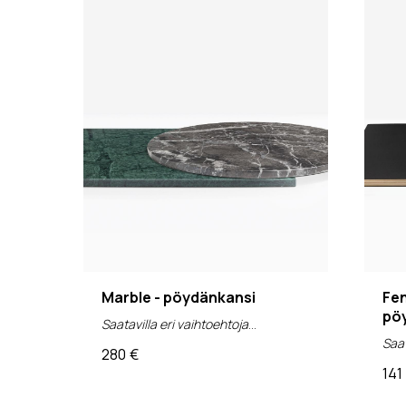
Marble - pöydänkansi
Fen
pö
Saatavilla eri vaihtoehtoja
Saat
280
€
(alv 0%)
141
(al