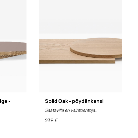
ge -
Solid Oak - pöydänkansi
Saatavilla eri vaihtoehtoja
239
€
(alv 0%)