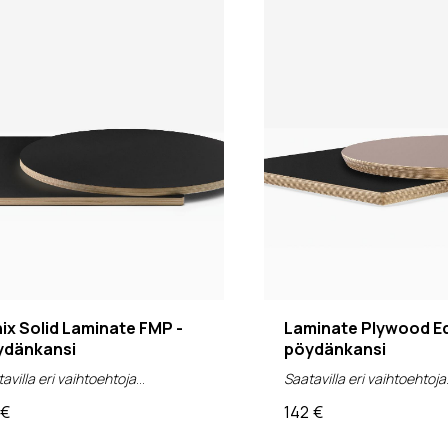
ix Solid Laminate FMP -
Laminate Plywood Ed
ydänkansi
pöydänkansi
avilla eri vaihtoehtoja
Saatavilla eri vaihtoehtoja
€
142
€
v 0%)
(alv 0%)