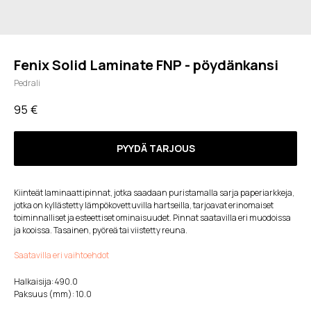
Fenix Solid Laminate FNP - pöydänkansi
Pedrali
95
€
PYYDÄ TARJOUS
Kiinteät laminaattipinnat, jotka saadaan puristamalla sarja paperiarkkeja,
jotka on kyllästetty lämpökovettuvilla hartseilla, tarjoavat erinomaiset
toiminnalliset ja esteettiset ominaisuudet. Pinnat saatavilla eri muodoissa
ja kooissa. Tasainen, pyöreä tai viistetty reuna.
Saatavilla eri vaihtoehdot
Halkaisija: 490.0
Paksuus (mm): 10.0