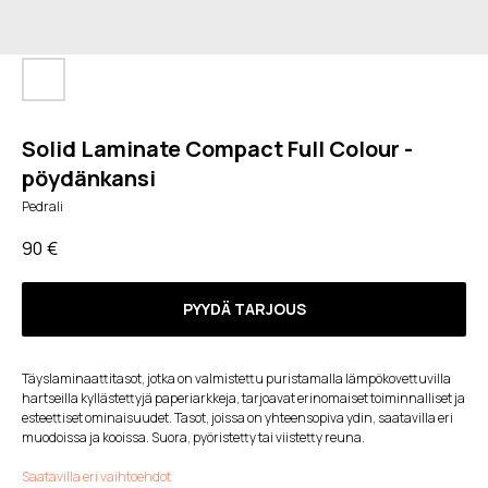
Solid Laminate Compact Full Colour -
pöydänkansi
Pedrali
90
€
PYYDÄ TARJOUS
Täyslaminaattitasot, jotka on valmistettu puristamalla lämpökovettuvilla
hartseilla kyllästettyjä paperiarkkeja, tarjoavat erinomaiset toiminnalliset ja
esteettiset ominaisuudet. Tasot, joissa on yhteensopiva ydin, saatavilla eri
muodoissa ja kooissa. Suora, pyöristetty tai viistetty reuna.
Saatavilla eri vaihtoehdot