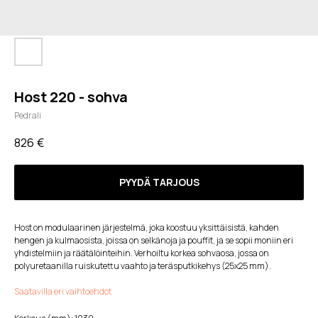
Host 220 - sohva
Pedrali
826
€
PYYDÄ TARJOUS
Host on modulaarinen järjestelmä, joka koostuu yksittäisistä, kahden
hengen ja kulmaosista, joissa on selkänoja ja pouffit, ja se sopii moniin eri
yhdistelmiin ja räätälöinteihin. Verhoiltu korkea sohvaosa, jossa on
polyuretaanilla ruiskutettu vaahto ja teräsputkikehys (25x25 mm).
Saatavilla eri vaihtoehdot