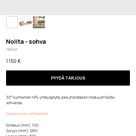
Nolita - sohva
Pedrali
1 150
€
PYYDÄ TARJOUS
30° kulmainen HPL-yhteyspöytä, joka yhdistää eri moduulit Nolita-
sohvassa.
Saatavilla eri vaihtoehdot
Korkeus (mm): 700
Syvyys (mm): 1280