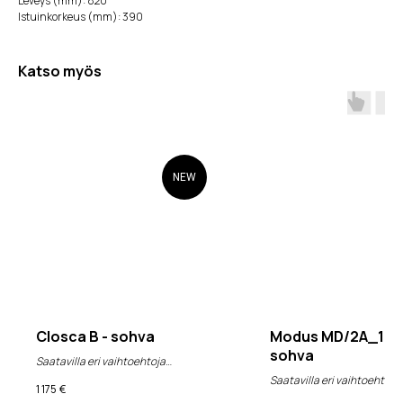
Leveys (mm): 820
Istuinkorkeus (mm): 390
Katso myös
NEW
Closca B - sohva
Modus MD/2A_140 
sohva
Saatavilla eri vaihtoehtoja
Saatavilla eri vaihtoehtoja
1 175
€
(alv 0%)