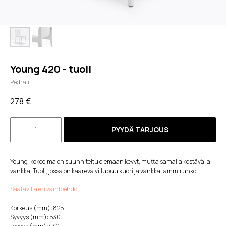
Young 420 - tuoli
Pedrali
278
€
PYYDÄ TARJOUS
Young-kokoelma on suunniteltu olemaan kevyt, mutta samalla kestävä ja
vankka. Tuoli, jossa on kaareva viilupuu kuori ja vankka tammirunko.
Saatavilla eri vaihtoehdot
Korkeus (mm): 825
Syvyys (mm): 530