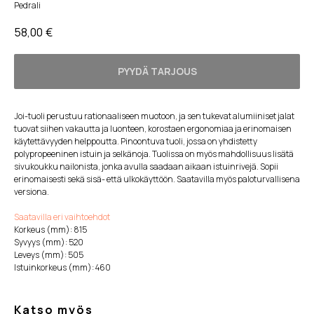
Pedrali
58,00
€
PYYDÄ TARJOUS
Joi-tuoli perustuu rationaaliseen muotoon, ja sen tukevat alumiiniset jalat
tuovat siihen vakautta ja luonteen, korostaen ergonomiaa ja erinomaisen
käytettävyyden helppoutta. Pinoontuva tuoli, jossa on yhdistetty
polypropeeninen istuin ja selkänoja. Tuolissa on myös mahdollisuus lisätä
sivukoukku nailonista, jonka avulla saadaan aikaan istuinrivejä. Sopii
erinomaisesti sekä sisä- että ulkokäyttöön. Saatavilla myös paloturvallisena
versiona.
Saatavilla eri vaihtoehdot
Korkeus (mm): 815
Syvyys (mm): 520
Leveys (mm): 505
Istuinkorkeus (mm): 460
Katso myös