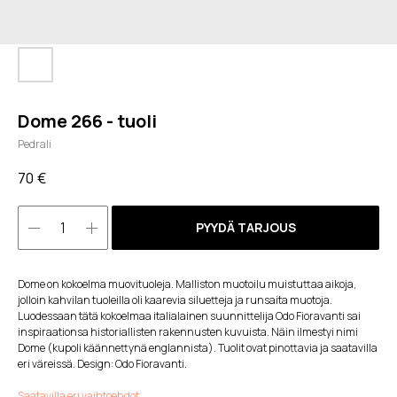
Dome 266 - tuoli
Pedrali
70
€
PYYDÄ TARJOUS
Dome on kokoelma muovituoleja. Malliston muotoilu muistuttaa aikoja,
jolloin kahvilan tuoleilla oli kaarevia siluetteja ja runsaita muotoja.
Luodessaan tätä kokoelmaa italialainen suunnittelija Odo Fioravanti sai
inspiraationsa historiallisten rakennusten kuvuista. Näin ilmestyi nimi
Dome (kupoli käännettynä englannista). Tuolit ovat pinottavia ja saatavilla
eri väreissä. Design: Odo Fioravanti.
Saatavilla eri vaihtoehdot