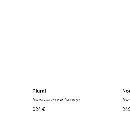
Plural
Noa
Saatavilla eri vaihtoehtoja
Saat
924
€
24
(alv 0%)
(al