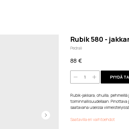
Rubik 580 - jakka
Pedrali
€
88
PYYDÄ T
Rubik-jakkara, ohuilla, pehmeillä j
toiminnallisuudellaan. Pinottava 
saatavana useissa viimeistelyissä
Saatavilla eri vaihtoehdot