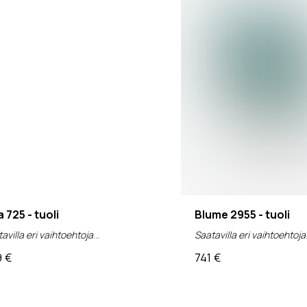
 725 - tuoli
Blume 2955 - tuoli
avilla eri vaihtoehtoja
Saatavilla eri vaihtoehtoja
9
€
741
€
v 0%)
(alv 0%)