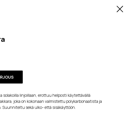
ra
ARJOUS
a solakoilla linjoillaan, erottuu helposti käytettävällä
jakkara, joka on kokonaan valmistettu polykarbonaatista ja
. Suunniteltu sekä ulko- että sisäkäyttöön.