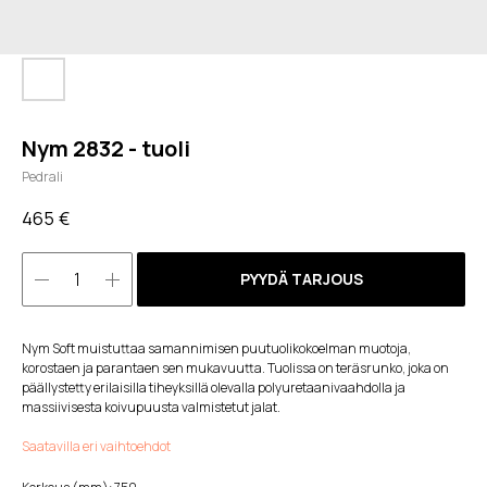
Nym 2832 - tuoli
Pedrali
465
€
PYYDÄ TARJOUS
Nym Soft muistuttaa samannimisen puutuolikokoelman muotoja,
korostaen ja parantaen sen mukavuutta. Tuolissa on teräsrunko, joka on
päällystetty erilaisilla tiheyksillä olevalla polyuretaanivaahdolla ja
massiivisesta koivupuusta valmistetut jalat.
Saatavilla eri vaihtoehdot