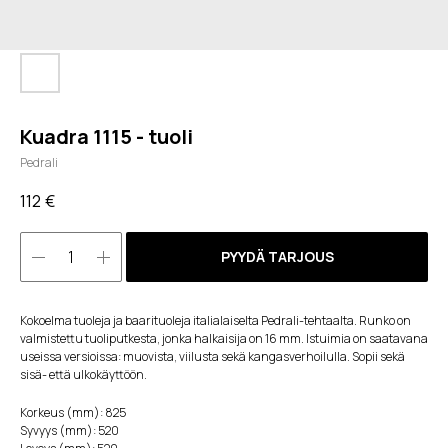
Kuadra 1115 - tuoli
Pedrali
112
€
PYYDÄ TARJOUS
Kokoelma tuoleja ja baarituoleja italialaiselta Pedrali-tehtaalta. Runko on
valmistettu tuoliputkesta, jonka halkaisija on 16 mm. Istuimia on saatavana
useissa versioissa: muovista, viilusta sekä kangasverhoilulla. Sopii sekä
sisä- että ulkokäyttöön.
Korkeus (mm): 825
Syvyys (mm): 520