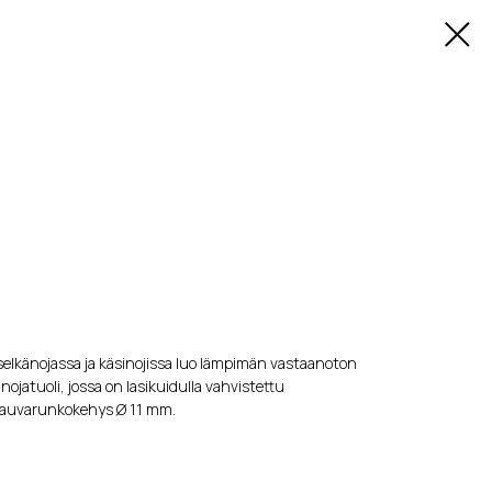
elkänojassa ja käsinojissa luo lämpimän vastaanoton
jatuoli, jossa on lasikuidulla vahvistettu
 sauvarunkokehys Ø 11 mm.