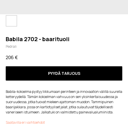
Babila 2702 - baarituoli
Pedrali
206
€
PYYDÄ TARJOUS
Babila-kokoelma pystyy liikkumaan perinteen ja innovaation välillä suurella
ketteryydellä. Tämän kokoelman vahvuus on sen yksinkertaisuudessa ja
suoruudessa, jotka tuovat mieleen ajattoman muodon. Tammipuinen
baarijakkara, jossa on kartiotyyliset jalat, jotka sulautuvat täydellisesti
vaneriseen istuimeen. Jalkatuki on valmistettu painevalualumiinista.
Saatavilla eri vaihtoehdot