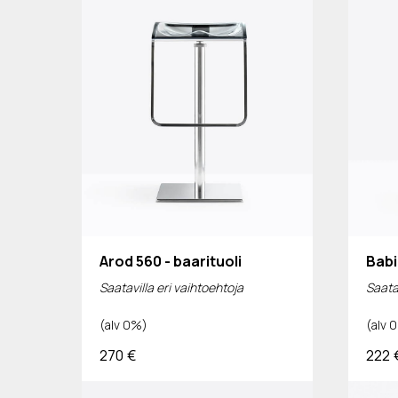
Arod 560 - baarituoli
Babi
Saatavilla eri vaihtoehtoja
Saatav
(alv 0%)
(alv 
270
€
222