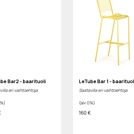
be Bar2 - baarituoli
LeTube Bar 1 - baarituol
illa eri vaihtoehtoja
Saatavilla eri vaihtoehtoja
0%)
(alv 0%)
€
160
€