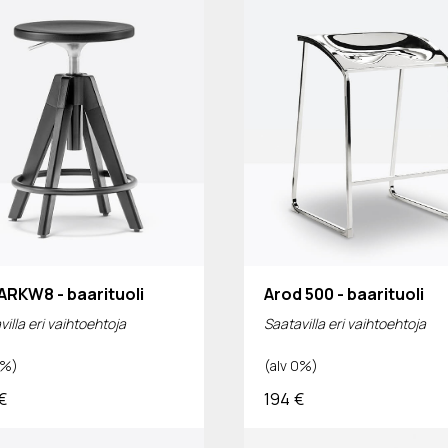
 ARKW8 - baarituoli
Arod 500 - baarituoli
illa eri vaihtoehtoja
Saatavilla eri vaihtoehtoja
0%)
(alv 0%)
€
194
€