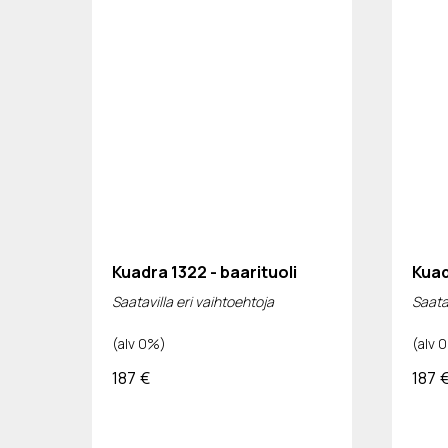
Kuadra 1322 - baarituoli
Kuad
Saatavilla eri vaihtoehtoja
Saatav
(alv 0%)
(alv 
187
€
187