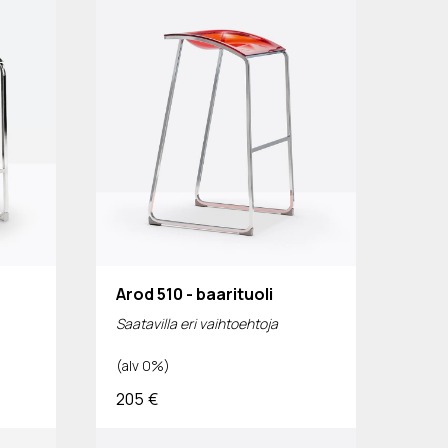
Arod 510 - baarituoli
Saatavilla eri vaihtoehtoja
(alv 0%)
205
€