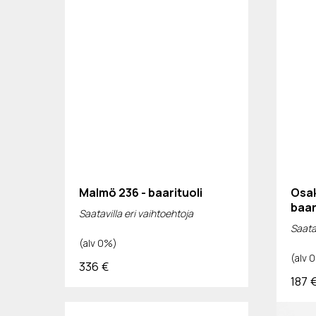
Malmö 236 - baarituoli
Osak
baar
Saatavilla eri vaihtoehtoja
Saatav
(alv 0%)
(alv 
336
€
187