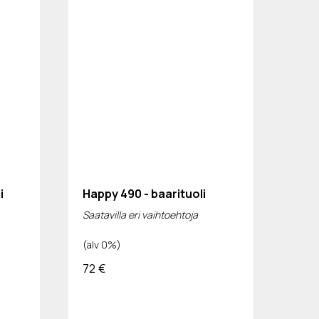
i
Happy 490 - baarituoli
Saatavilla eri vaihtoehtoja
(alv 0%)
72
€