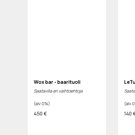
Wox bar - baarituoli
LeTu
Saatavilla eri vaihtoehtoja
Saatav
(alv 0%)
(alv 
450
€
140