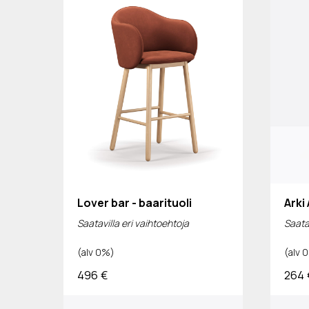
Lover bar - baarituoli
Arki
Saatavilla eri vaihtoehtoja
Saatav
(alv 0%)
(alv 
496
€
264