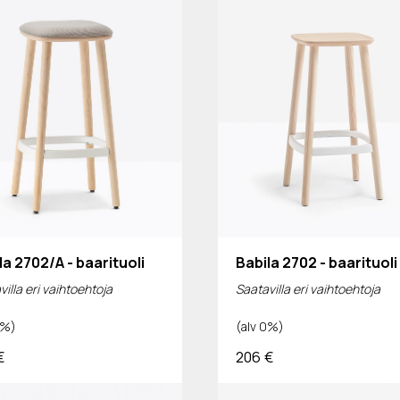
la 2702/A - baarituoli
Babila 2702 - baarituoli
illa eri vaihtoehtoja
Saatavilla eri vaihtoehtoja
0%)
(alv 0%)
€
206
€