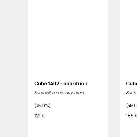
Cube 1402 - baarituoli
Cube
Saatavilla eri vaihtoehtoja
Saatav
(alv 0%)
(alv 
121
€
185