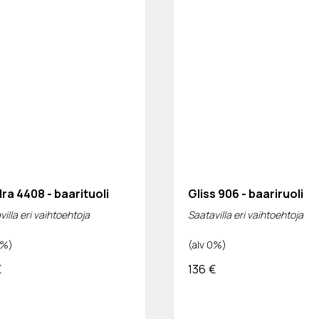
ra 4408 - baarituoli
Gliss 906 - baariruoli
illa eri vaihtoehtoja
Saatavilla eri vaihtoehtoja
0%)
(alv 0%)
€
136
€