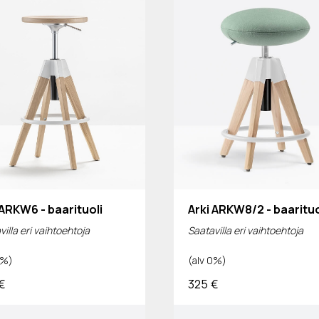
 ARKW6 - baarituoli
Arki ARKW8/2 - baarituo
illa eri vaihtoehtoja
Saatavilla eri vaihtoehtoja
0%)
(alv 0%)
€
325
€