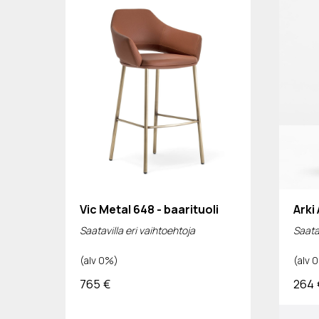
Vic Metal 648 - baarituoli
Arki
Saatavilla eri vaihtoehtoja
Saatav
(alv 0%)
(alv 
765
€
264