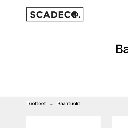
Ba
Tuotteet
Baarituolit
→