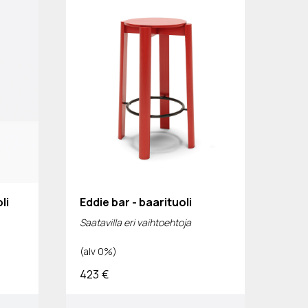
li
Eddie bar - baarituoli
Saatavilla eri vaihtoehtoja
(alv 0%)
423
€