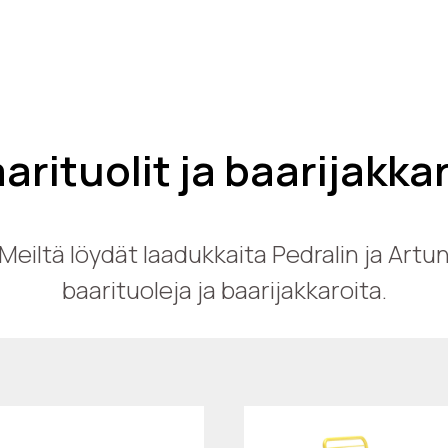
arituolit ja baarijakka
Meiltä löydät laadukkaita Pedralin ja Artu
baarituoleja ja baarijakkaroita.