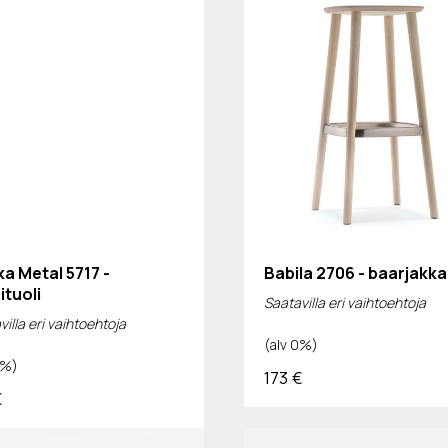
a Metal 5717 -
Babila 2706 - baarjakka
ituoli
Saatavilla eri vaihtoehtoja
illa eri vaihtoehtoja
(alv 0%)
0%)
173
€
€