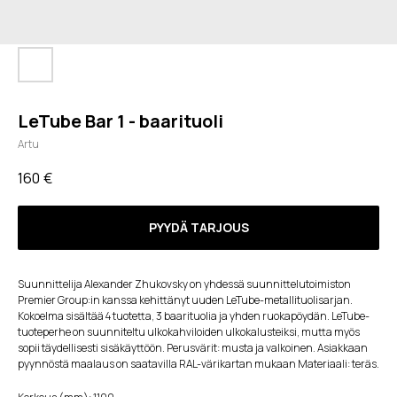
LeTube Bar 1 - baarituoli
Artu
160
€
PYYDÄ TARJOUS
Suunnittelija Alexander Zhukovsky on yhdessä suunnittelutoimiston
Premier Group:in kanssa kehittänyt uuden LeTube-metallituolisarjan.
Kokoelma sisältää 4 tuotetta, 3 baarituolia ja yhden ruokapöydän. LeTube-
tuoteperhe on suunniteltu ulkokahviloiden ulkokalusteiksi, mutta myös
sopii täydellisesti sisäkäyttöön. Perusvärit: musta ja valkoinen. Asiakkaan
pyynnöstä maalaus on saatavilla RAL-värikartan mukaan Materiaali: teräs.