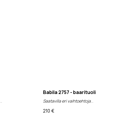
Babila 2757 - baarituoli
Saatavilla eri vaihtoehtoja
210
€
(alv 0%)