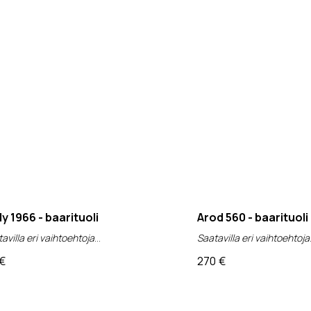
lly 1966 - baarituoli
Arod 560 - baarituoli
avilla eri vaihtoehtoja
Saatavilla eri vaihtoehtoja
€
270
€
v 0%)
(alv 0%)