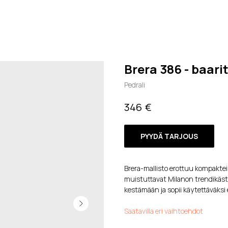
Brera 386 - baarit
Pedrali
€
346
PYYDÄ TARJOUS
Brera-mallisto erottuu kompakteill
muistuttavat Milanon trendikästä
kestämään ja sopii käytettäväksi er
Saatavilla eri vaihtoehdot