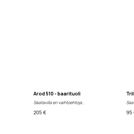
Arod 510 - baarituoli
Tri
Saatavilla eri vaihtoehtoja
Saat
205
€
95
(alv 0%)
(al