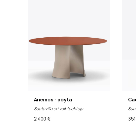
Anemos - pöytä
Ca
Saatavilla eri vaihtoehtoja
Saat
2 400
€
351
(alv 0%)
(al