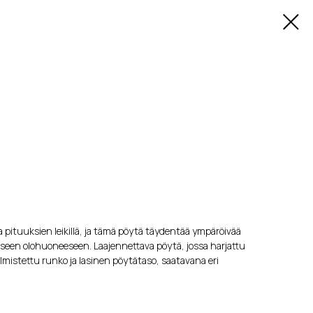
 pituuksien leikillä, ja tämä pöytä täydentää ympäröivää
iseen olohuoneeseen. Laajennettava pöytä, jossa harjattu
mistettu runko ja lasinen pöytätaso, saatavana eri