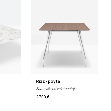
Rizz - pöytä
Saatavilla eri vaihtoehtoja
2 300
€
(alv 0%)