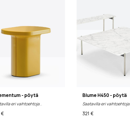
ementum - pöytä
Blume H450 - pöytä
avilla eri vaihtoehtoja
Saatavilla eri vaihtoehtoja
€
321
€
v 0%)
(alv 0%)