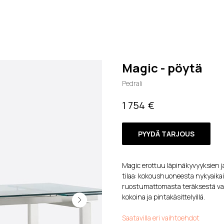
Magic - pöytä
Pedrali
€
1 754
PYYDÄ TARJOUS
Magic erottuu läpinäkyvyyksien ja
tilaa: kokoushuoneesta nykyaika
ruostumattomasta teräksestä val
kokoina ja pintakäsittelyillä.
Saatavilla eri vaihtoehdot