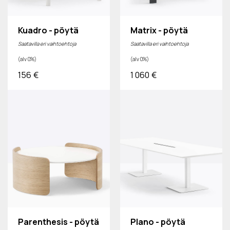
Kuadro - pöytä
Matrix - pöytä
Saatavilla eri vaihtoehtoja
Saatavilla eri vaihtoehtoja
(alv 0%)
(alv 0%)
156
€
1 060
€
Parenthesis - pöytä
Plano - pöytä