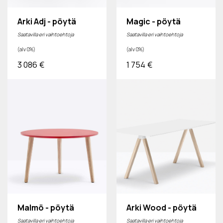
Arki Adj - pöytä
Magic - pöytä
Saatavilla eri vaihtoehtoja
Saatavilla eri vaihtoehtoja
(alv 0%)
(alv 0%)
3 086
€
1 754
€
Malmö - pöytä
Arki Wood - pöytä
Saatavilla eri vaihtoehtoja
Saatavilla eri vaihtoehtoja