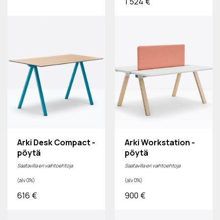
1 524
€
Arki Desk Compact -
Arki Workstation -
pöytä
pöytä
Saatavilla eri vaihtoehtoja
Saatavilla eri vaihtoehtoja
(alv 0%)
(alv 0%)
616
€
900
€