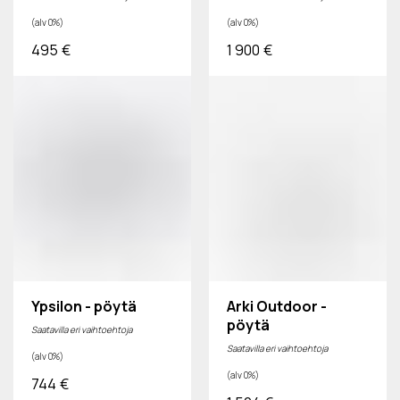
(alv 0%)
(alv 0%)
495
€
1 900
€
Ypsilon - pöytä
Arki Outdoor -
pöytä
Saatavilla eri vaihtoehtoja
Saatavilla eri vaihtoehtoja
(alv 0%)
(alv 0%)
744
€