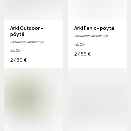
Arki Outdoor -
Arki Fenix - pöytä
pöytä
Saatavilla eri vaihtoehtoja
Saatavilla eri vaihtoehtoja
(alv 0%)
(alv 0%)
2 469
€
2 469
€