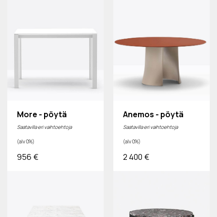
More - pöytä
Anemos - pöytä
Saatavilla eri vaihtoehtoja
Saatavilla eri vaihtoehtoja
(alv 0%)
(alv 0%)
956
€
2 400
€