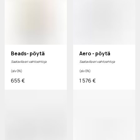
Beads- pöytä
Aero - pöytä
Saatavilla eri vaihtoehtoja
Saatavilla eri vaihtoehtoja
(alv 0%)
(alv 0%)
655
€
1 576
€