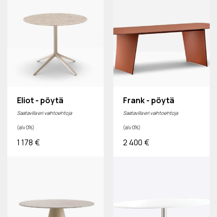
Eliot - pöytä
Frank - pöytä
Saatavilla eri vaihtoehtoja
Saatavilla eri vaihtoehtoja
(alv 0%)
(alv 0%)
1 178
€
2 400
€