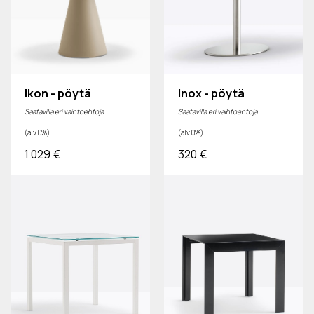
Ikon - pöytä
Inox - pöytä
Saatavilla eri vaihtoehtoja
Saatavilla eri vaihtoehtoja
(alv 0%)
(alv 0%)
1 029
€
320
€