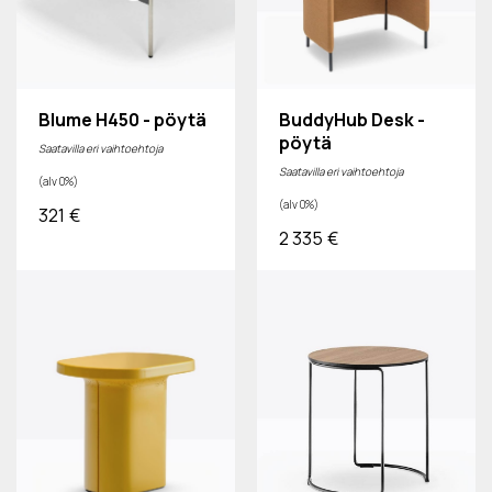
Blume H450 - pöytä
BuddyHub Desk -
pöytä
Saatavilla eri vaihtoehtoja
Saatavilla eri vaihtoehtoja
(alv 0%)
(alv 0%)
321
€
2 335
€