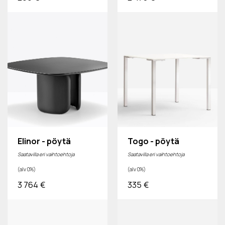
Elinor - pöytä
Togo - pöytä
Saatavilla eri vaihtoehtoja
Saatavilla eri vaihtoehtoja
(alv 0%)
(alv 0%)
3 764
€
335
€