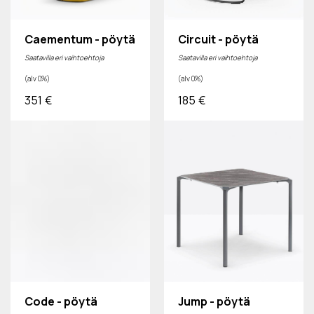
Caementum - pöytä
Circuit - pöytä
Saatavilla eri vaihtoehtoja
Saatavilla eri vaihtoehtoja
(alv 0%)
(alv 0%)
351
€
185
€
Code - pöytä
Jump - pöytä