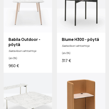
Babila Outdoor -
Blume H300 - pöytä
pöytä
Saatavilla eri vaihtoehtoja
Saatavilla eri vaihtoehtoja
(alv 0%)
(alv 0%)
317
€
960
€