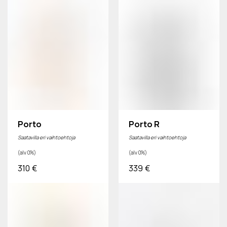
Porto
Porto R
Saatavilla eri vaihtoehtoja
Saatavilla eri vaihtoehtoja
(alv 0%)
(alv 0%)
310
€
339
€